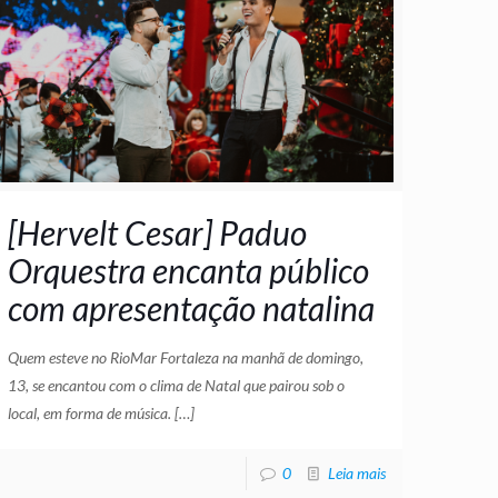
[Hervelt Cesar] Paduo
Orquestra encanta público
com apresentação natalina
Quem esteve no RioMar Fortaleza na manhã de domingo,
13, se encantou com o clima de Natal que pairou sob o
local, em forma de música.
[…]
0
Leia mais