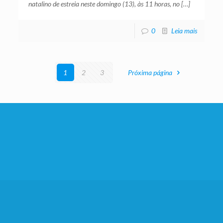
natalino de estreia neste domingo (13), às 11 horas, no
[…]
0
Leia mais
1
2
3
Próxima página